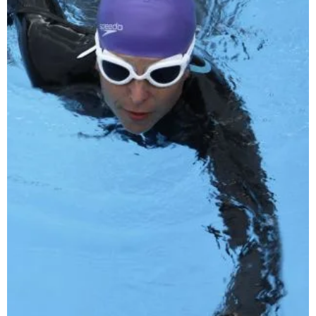
29. Juni 2017
SPORT
Triathlonvorbereitung - Rasanter Fahren
auf dem Aerolenker
Windschnittig ist mein Fahrrad, nennt man auch Zeitfahrrad
(Triathlonrad) und hat deswegen auch einen Aerolenker. Nu
blöd, wenn man...