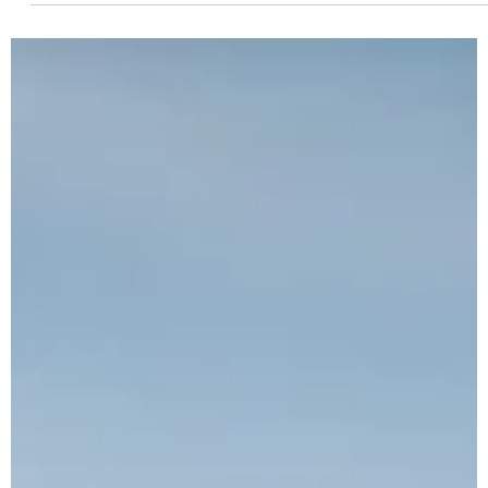
1. Juli 2017
TRIATHLON
Letzte Gedanken zum ersten Triathlon
Den ersten Triathlon vergißt man nie, morgen ist es
soweit…. Ich werde am Start meines ersten Triathlon stehe
Wie die Zeit rennt. Bin...