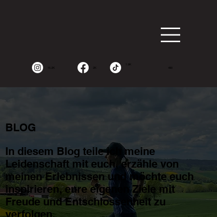
1.9K
15.2K
2K
490
BLOG
In diesem Blog teile ich meine
Leidenschaft mit euch, erzähle von
meinen Erlebnissen und möchte euch
inspirieren, eure eigenen Ziele mit
Freude und Entschlossenheit zu
verfolgen.