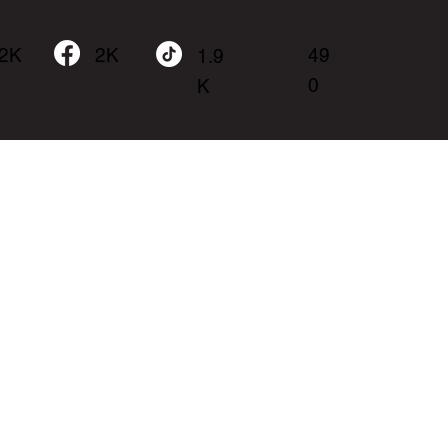
.2K
49
2K
1.9
0
K