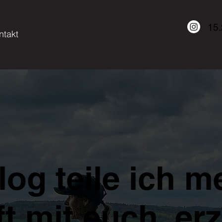
15
ntakt
log teile ich m
t mit euch, er