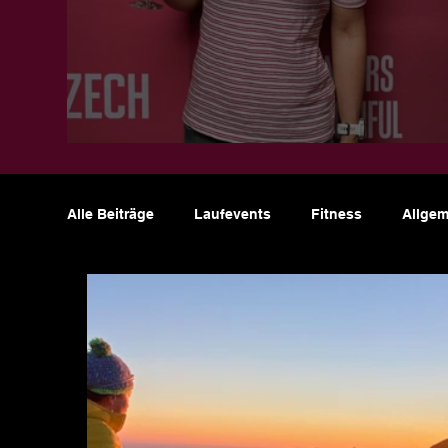
Jahresrückblick 2025
Alle Beiträge
Laufevents
Fitness
Allgem
Über mich
Motivation
Ernährung
T