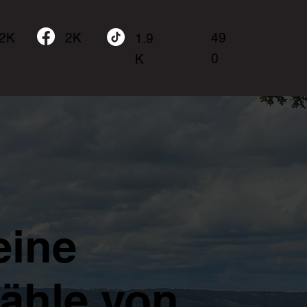
.2K
49
2K
1.9
0
K
eine
zähle von