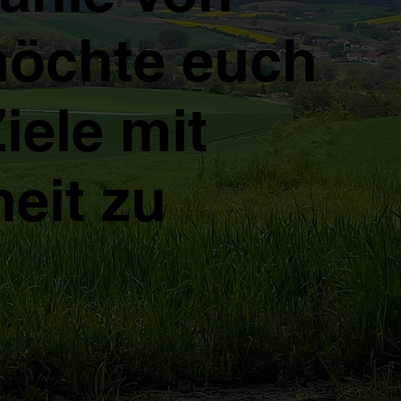
möchte euch
iele mit
eit zu