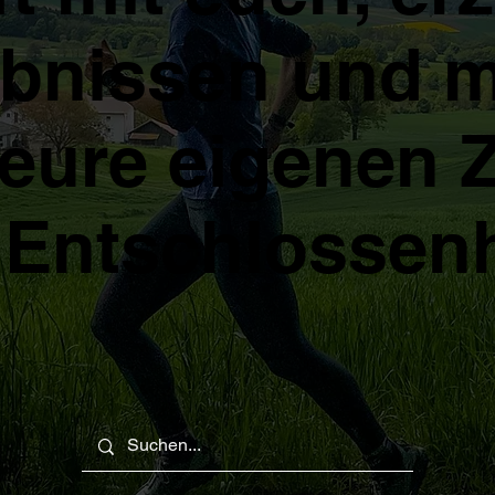
ebnissen und 
 eure eigenen Z
Entschlossenh