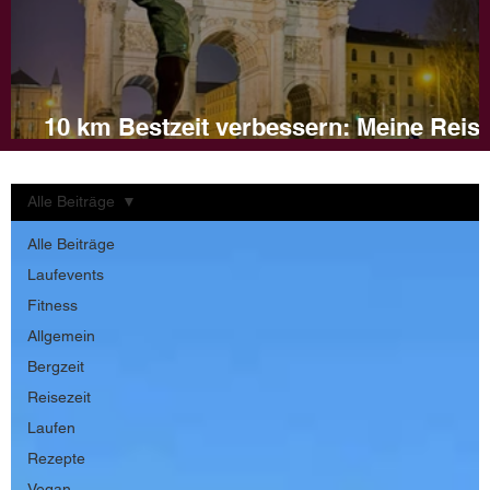
10 km Bestzeit verbessern: Meine Reis
und Tipps für dein Training
Alle Beiträge
Alle Beiträge
Laufevents
Fitness
Allgemein
Bergzeit
Reisezeit
Laufen
Rezepte
Vegan