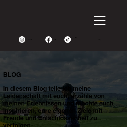
1.9K
15.2K
2K
490
BLOG
In diesem Blog teile ich meine
Leidenschaft mit euch, erzähle von
meinen Erlebnissen und möchte euch
inspirieren, eure eigenen Ziele mit
Freude und Entschlossenheit zu
verfolgen.