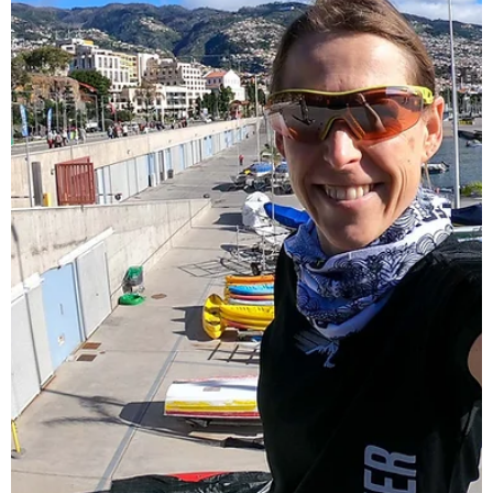
16. März 2019
LAUFEVENTS
Die Viking Challenge zum
Gaustatoppen
Pressereise Ich möchte euch heute von meinem bisher
schönsten Trailrun berichten. Die Viking Challenge von
Rjukan bis auf den Gaustatoppen