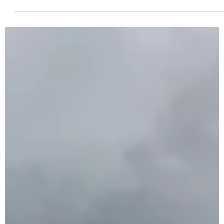
14. Apr. 2019
ALLGEMEIN
Parkrun München - kostenlose Läuf
für jedermann
Jeden Samstag, 9 Uhr, Treffpunkt Westpark, München finde
der bisher einzige Münchner Parkrun statt. Das tolle an
dieser Initiative...