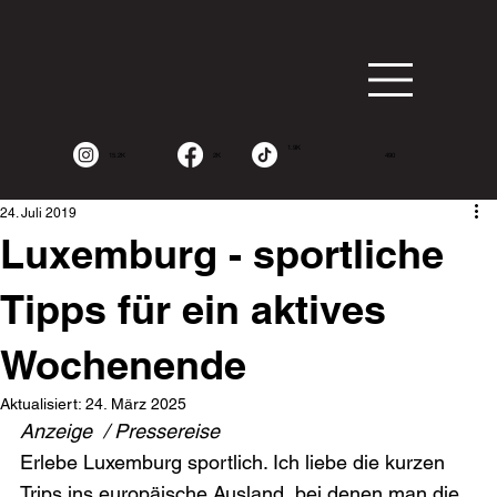
1.9K
15.2K
2K
490
24. Juli 2019
Luxemburg - sportliche
Tipps für ein aktives
Wochenende
Aktualisiert:
24. März 2025
Anzeige  / Pressereise
Erlebe Luxemburg sportlich. Ich liebe die kurzen 
Trips ins europäische Ausland, bei denen man die 