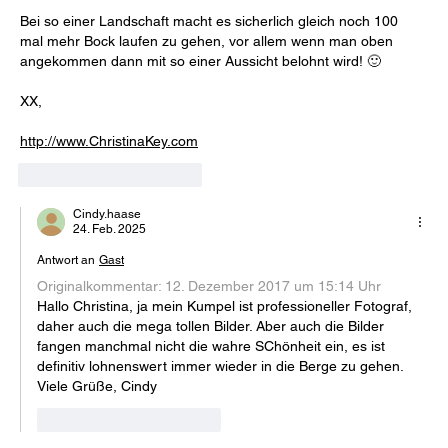
Bei so einer Landschaft macht es sicherlich gleich noch 100 
mal mehr Bock laufen zu gehen, vor allem wenn man oben 
angekommen dann mit so einer Aussicht belohnt wird! 🙂
XX,
http://www.ChristinaKey.com
Gefällt mir
Antworten
Cindy.haase
24. Feb. 2025
Antwort an
Gast
Originalkommentar: 
12. Dezember 2017 um 15:14 Uhr
Hallo Christina, ja mein Kumpel ist professioneller Fotograf, 
daher auch die mega tollen Bilder. Aber auch die Bilder 
fangen manchmal nicht die wahre SChönheit ein, es ist 
definitiv lohnenswert immer wieder in die Berge zu gehen. 
Viele Grüße, Cindy
Gefällt mir
Antworten