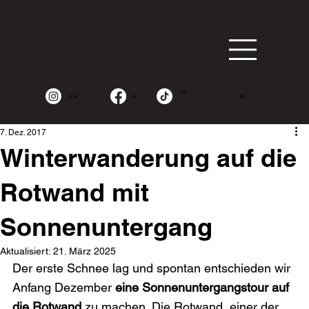
1.9K
15.2K
2K
490
7. Dez. 2017
Winterwanderung auf die
Rotwand mit
Sonnenuntergang
Aktualisiert:
21. März 2025
Der erste Schnee lag und spontan entschieden wir 
Anfang Dezember 
eine Sonnenuntergangstour auf 
die Rotwand
 zu machen. Die Rotwand, einer der 