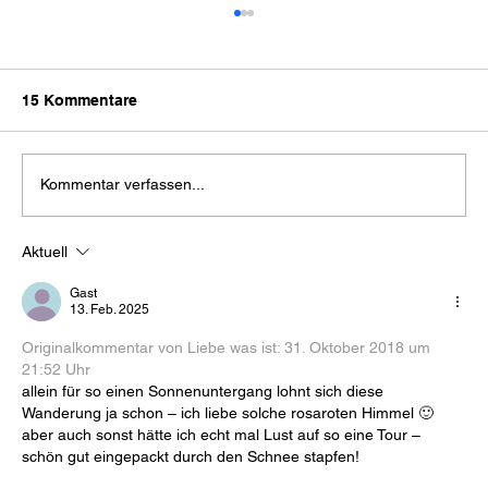
15 Kommentare
Kommentar verfassen...
Aktuell
Tegernseer Hütte: Übernachtung mit
Sonnenuntergang und Sonnenaufgang
Gast
13. Feb. 2025
Originalkommentar von Liebe was ist: 
31. Oktober 2018 um 
21:52 Uhr
allein für so einen Sonnenuntergang lohnt sich diese 
Wanderung ja schon – ich liebe solche rosaroten Himmel 🙂
aber auch sonst hätte ich echt mal Lust auf so eine Tour – 
schön gut eingepackt durch den Schnee stapfen!