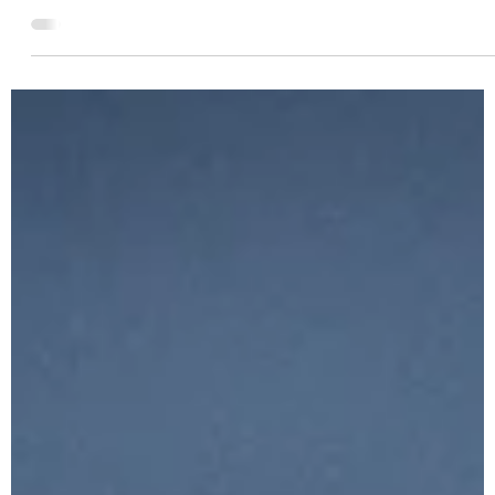
5. Okt. 2022
LAUFEVENTS
Und es geht doch - Mein Transalpine-Run
2022
Let’s get out of comfort zone – Ich laufe über die Alpen bei
Transalpine-Run 2022 Ich glaube, viele Menschen fühlen
sich im Alltag oft...