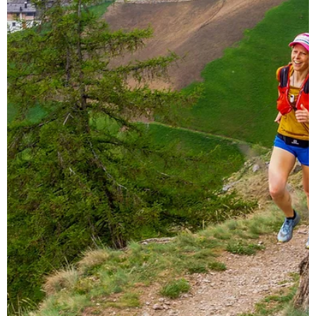
18. Aug. 2022
LAUFEVENTS
Teampartner, Ernährung und Training für
den Transalpine Run
Wir nähern uns dem September und meinem zweiten Start
beim Transalpine Run (kurz TAR) mit großen Schritten.
Deswegen möchte ich heute ein...