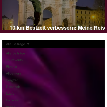
10 km Bestzeit verbessern: Meine Reis
und Tipps für dein Training
Alle Beiträge
Alle Beiträge
Laufevents
Fitness
Allgemein
Bergzeit
Reisezeit
Laufen
Rezepte
Vegan