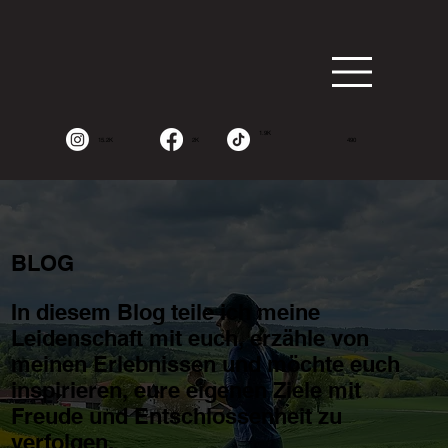
1.9K
15.2K
2K
490
BLOG
In diesem Blog teile ich meine
Leidenschaft mit euch, erzähle von
meinen Erlebnissen und möchte euch
inspirieren, eure eigenen Ziele mit
Freude und Entschlossenheit zu
verfolgen.