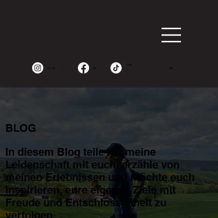
1.9K
15.2K
2K
490
BLOG
In diesem Blog teile ich meine
Leidenschaft mit euch, erzähle von
meinen Erlebnissen und möchte euch
inspirieren, eure eigenen Ziele mit
Freude und Entschlossenheit zu
verfolgen.