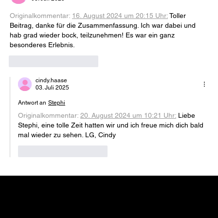
Originalkommentar: 
16. August 2024 um 20:15 Uhr
:
Toller 
Beitrag, danke für die Zusammenfassung. Ich war dabei und 
hab grad wieder bock, teilzunehmen! Es war ein ganz 
besonderes Erlebnis.
Gefällt mir
Antworten
cindy.haase
03. Juli 2025
Antwort an
Stephi
Originalkommentar: 
20. August 2024 um 10:21 Uhr
:
Liebe 
Stephi, eine tolle Zeit hatten wir und ich freue mich dich bald 
mal wieder zu sehen. LG, Cindy
Gefällt mir
Antworten