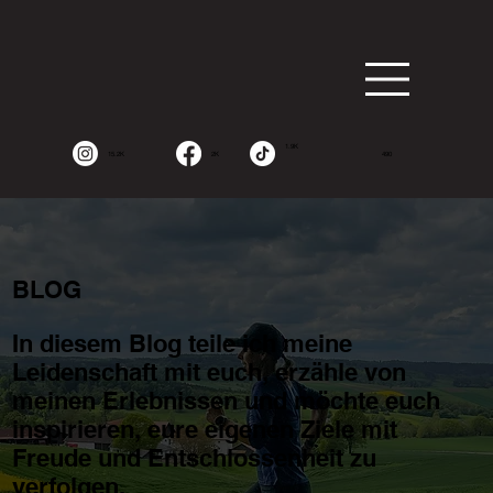
1.9K
15.2K
2K
490
BLOG
In diesem Blog teile ich meine
Leidenschaft mit euch, erzähle von
meinen Erlebnissen und möchte euch
inspirieren, eure eigenen Ziele mit
Freude und Entschlossenheit zu
verfolgen.