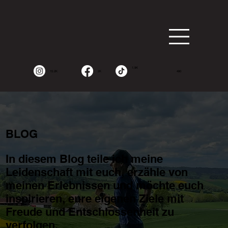
1.9K
15.2K
2K
490
BLOG
In diesem Blog teile ich meine
Leidenschaft mit euch, erzähle von
meinen Erlebnissen und möchte euch
inspirieren, eure eigenen Ziele mit
Freude und Entschlossenheit zu
verfolgen.