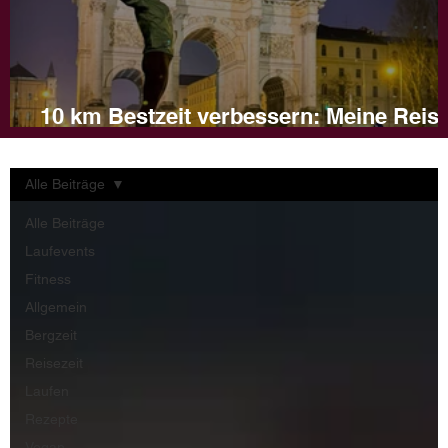
10 km Bestzeit verbessern: Meine Reis
und Tipps für dein Training
Alle Beiträge
Alle Beiträge
Laufevents
Fitness
Allgemein
Bergzeit
Reisezeit
Laufen
Rezepte
Vegan