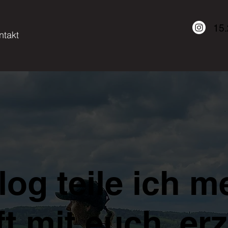
15
ntakt
log teile ich m
t mit euch, er