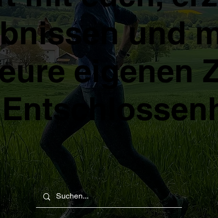
ebnissen und 
 eure eigenen Z
Entschlossenh