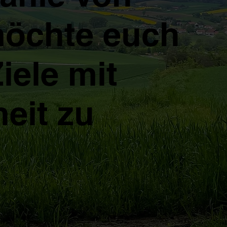
möchte euch
iele mit
eit zu