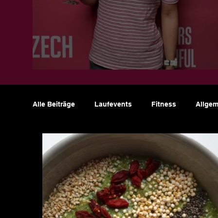
Jahresrückblick 2025
Alle Beiträge
Laufevents
Fitness
Allgem
Über mich
Motivation
Ernährung
T