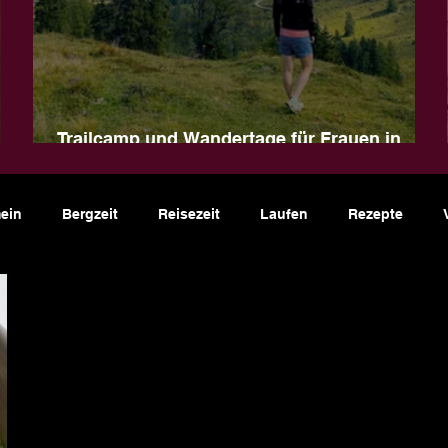
Trailcamp und Wandertage für Frauen in
Naturns
ein
Bergzeit
Reisezeit
Laufen
Rezepte
riathlon