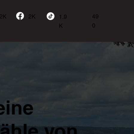
.2K
49
2K
1.9
0
K
eine
zähle von