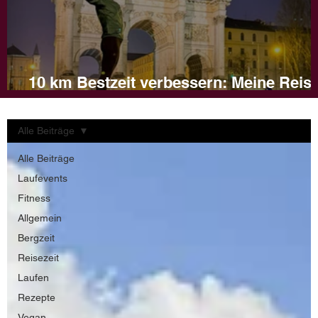
10 km Bestzeit verbessern: Meine Reis
und Tipps für dein Training
Alle Beiträge
Alle Beiträge
Laufevents
Fitness
Allgemein
Bergzeit
Reisezeit
Laufen
Rezepte
Vegan