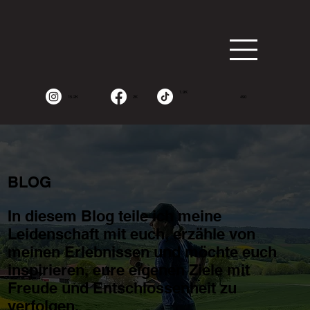
1.9K
15.2K
2K
490
BLOG
In diesem Blog teile ich meine
Leidenschaft mit euch, erzähle von
meinen Erlebnissen und möchte euch
inspirieren, eure eigenen Ziele mit
Freude und Entschlossenheit zu
verfolgen.