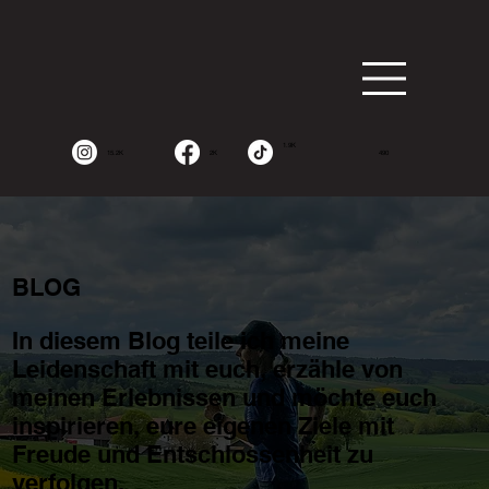
1.9K
15.2K
2K
490
BLOG
In diesem Blog teile ich meine
Leidenschaft mit euch, erzähle von
meinen Erlebnissen und möchte euch
inspirieren, eure eigenen Ziele mit
Freude und Entschlossenheit zu
verfolgen.