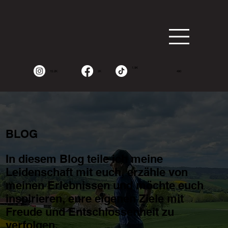
1.9K
15.2K
2K
490
BLOG
In diesem Blog teile ich meine
Leidenschaft mit euch, erzähle von
meinen Erlebnissen und möchte euch
inspirieren, eure eigenen Ziele mit
Freude und Entschlossenheit zu
verfolgen.