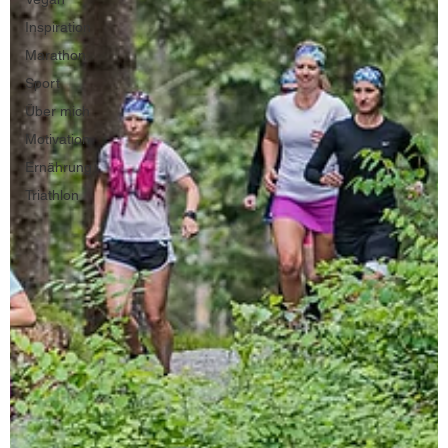
Inspiration
Marathon
Sport
Über mich
Motivation
Ernährung
Triathlon