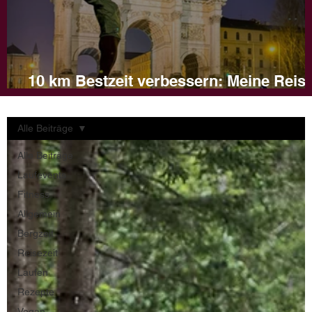
10 km Bestzeit verbessern: Meine Reis
und Tipps für dein Training
Alle Beiträge
Alle Beiträge
Laufevents
Fitness
Allgemein
Bergzeit
Reisezeit
Laufen
Rezepte
Vegan