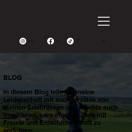
1.9K
15.2K
2K
490
BLOG
In diesem Blog teile ich meine
Leidenschaft mit euch, erzähle von
meinen Erlebnissen und möchte euch
inspirieren, eure eigenen Ziele mit
Freude und Entschlossenheit zu
verfolgen.