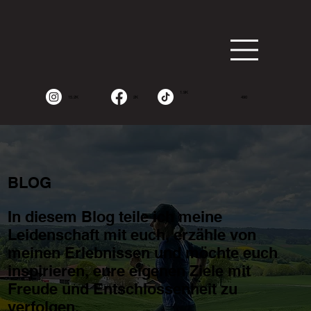
1.9K
15.2K
2K
490
BLOG
In diesem Blog teile ich meine
Leidenschaft mit euch, erzähle von
meinen Erlebnissen und möchte euch
inspirieren, eure eigenen Ziele mit
Freude und Entschlossenheit zu
verfolgen.