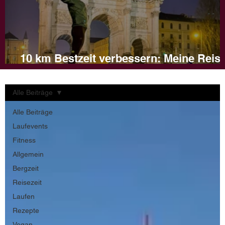
10 km Bestzeit verbessern: Meine Reis
und Tipps für dein Training
Alle Beiträge
Alle Beiträge
Laufevents
Fitness
Allgemein
Bergzeit
Reisezeit
Laufen
Rezepte
Vegan