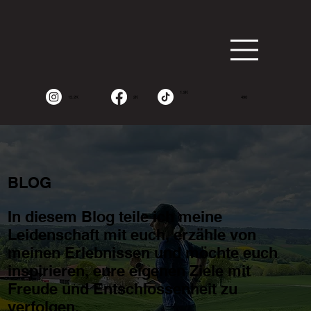
1.9K
15.2K
2K
490
BLOG
In diesem Blog teile ich meine
Leidenschaft mit euch, erzähle von
meinen Erlebnissen und möchte euch
inspirieren, eure eigenen Ziele mit
Freude und Entschlossenheit zu
verfolgen.