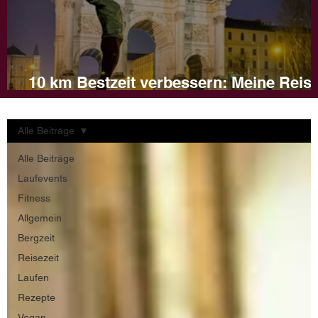
10 km Bestzeit verbessern: Meine Reis
und Tipps für dein Training
Alle Beiträge
Alle Beiträge
Laufevents
Fitness
Allgemein
Bergzeit
Reisezeit
Laufen
Rezepte
Vegan