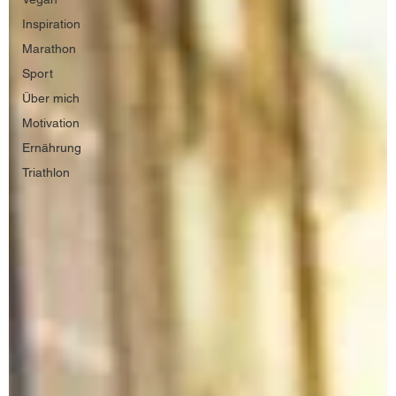
Inspiration
Marathon
Sport
Über mich
Motivation
Ernährung
Triathlon