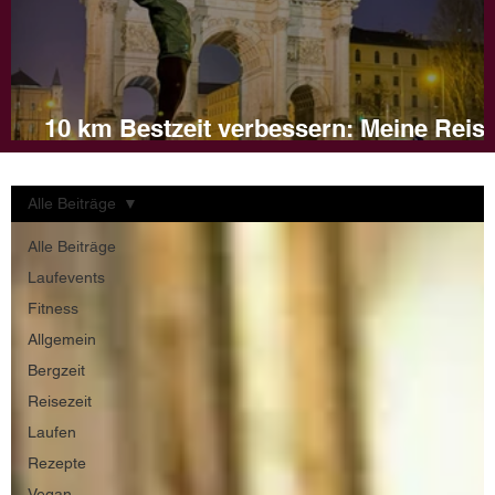
10 km Bestzeit verbessern: Meine Reis
und Tipps für dein Training
Alle Beiträge
Alle Beiträge
Laufevents
Fitness
Allgemein
Bergzeit
Reisezeit
Laufen
Rezepte
Vegan