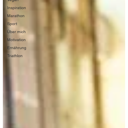
Inspiration
Marathon
Sport
Über mich
Motivation
Ernährung
Triathlon