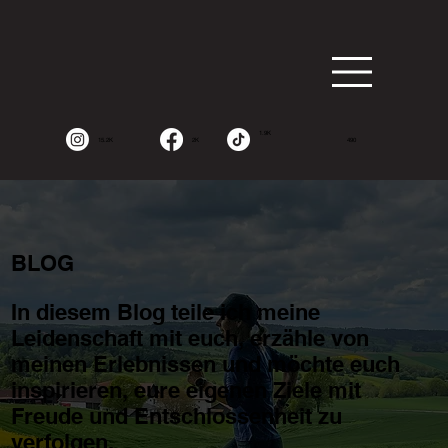
1.9K
15.2K
2K
490
BLOG
In diesem Blog teile ich meine
Leidenschaft mit euch, erzähle von
meinen Erlebnissen und möchte euch
inspirieren, eure eigenen Ziele mit
Freude und Entschlossenheit zu
verfolgen.