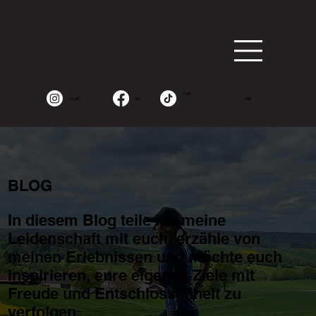
1.9K
15.2K
2K
490
BLOG
In diesem Blog teile ich meine
Leidenschaft mit euch, erzähle von
meinen Erlebnissen und möchte euch
inspirieren, eure eigenen Ziele mit
Freude und Entschlossenheit zu
verfolgen.