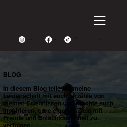
1.9K
15.2K
2K
490
BLOG
In diesem Blog teile ich meine
Leidenschaft mit euch, erzähle von
meinen Erlebnissen und möchte euch
inspirieren, eure eigenen Ziele mit
Freude und Entschlossenheit zu
verfolgen.