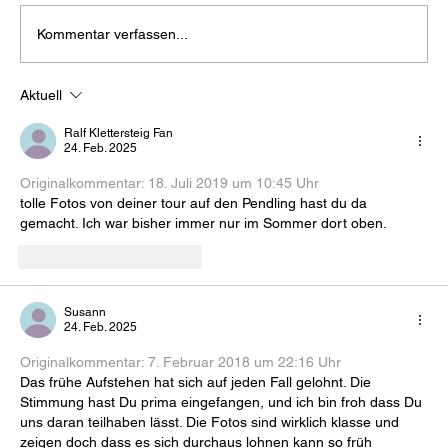
Kommentar verfassen...
Aktuell
Tegernseer Hütte: Übernachtung mit
Sonnenuntergang und Sonnenaufgang
Ralf Klettersteig Fan
24. Feb. 2025
Originalkommentar: 
18. Juli 2019 um 10:45 Uhr
tolle Fotos von deiner tour auf den Pendling hast du da 
gemacht. Ich war bisher immer nur im Sommer dort oben.
Gefällt mir
Antworten
Susann
24. Feb. 2025
Originalkommentar: 
7. Februar 2018 um 22:16 Uhr
Das frühe Aufstehen hat sich auf jeden Fall gelohnt. Die 
Stimmung hast Du prima eingefangen, und ich bin froh dass Du 
uns daran teilhaben lässt. Die Fotos sind wirklich klasse und 
zeigen doch dass es sich durchaus lohnen kann so früh 