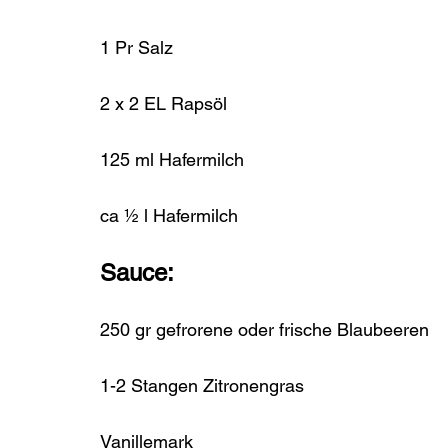
1 Pr Salz

2 x 2 EL Rapsöl

125 ml Hafermilch

Sauce:
250 gr gefrorene oder frische Blaubeeren

1-2 Stangen Zitronengras

Vanillemark
