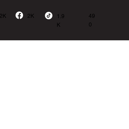
.2K
49
2K
1.9
0
K