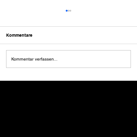
Kommentare
Kommentar verfassen...
Mein Berliner Halbmarathon: Vom "Mal
schauen" zur Sub 1:30