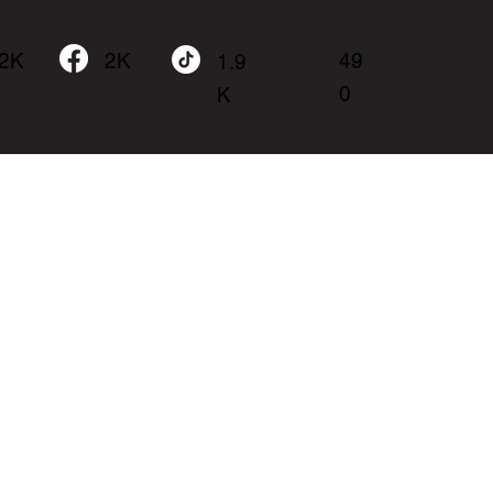
.2K
49
2K
1.9
0
K