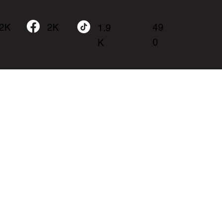
.2K
49
2K
1.9
0
K