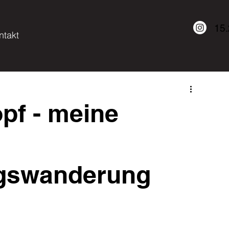
15
ntakt
pf - meine
gswanderung