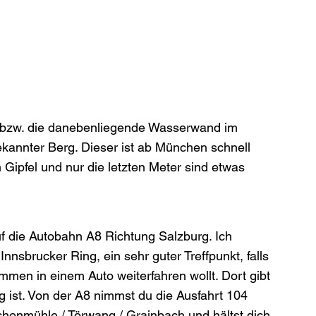
 bzw. die danebenliegende Wasserwand im 
ekannter Berg. Dieser ist ab München schnell 
Gipfel und nur die letzten Meter sind etwas 
g
uf die Autobahn A8 Richtung Salzburg. Ich 
brucker Ring, ein sehr guter Treffpunkt, falls 
ammen in einem Auto weiterfahren wollt. Dort gibt 
 ist. Von der A8 nimmst du die Ausfahrt 104 
enmühle / Törwang / Grainbach und hältst dich 