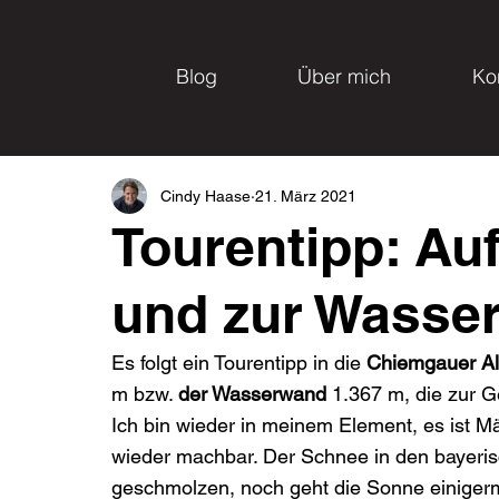
Blog
Über mich
Ko
Cindy Haase
21. März 2021
Tourentipp: Au
und zur Wasse
Es folgt ein Tourentipp in die 
Chiemgauer A
m bzw. 
der Wasserwand
 1.367 m, die zur 
Ich bin wieder in meinem Element, es ist M
wieder machbar. Der Schnee in den bayerisc
geschmolzen, noch geht die Sonne einigerm