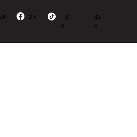
.2K
49
2K
1.9
0
K