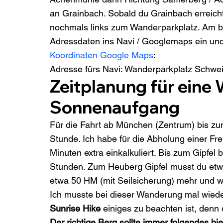
an Grainbach. Sobald du Grainbach erreicht
nochmals links zum Wanderparkplatz. Am be
Adressdaten ins Navi / Googlemaps ein un
Koordinaten Google Maps
:
Adresse fürs Navi: Wanderparkplatz Schwe
Zeitplanung für eine
Sonnenaufgang
Für die Fahrt ab München (Zentrum) bis zu
Stunde. Ich habe für die Abholung einer Fr
Minuten extra einkalkuliert. Bis zum Gipfel 
Stunden. Zum Heuberg Gipfel musst du et
etwa 50 HM (mit Seilsicherung) mehr und w
Ich musste bei dieser Wanderung mal wieder 
Sunrise Hike
 einiges zu beachten ist, denn 
Der richtige Berg sollte immer folgendes bi