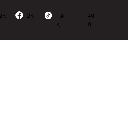
.2K
49
2K
1.9
0
K