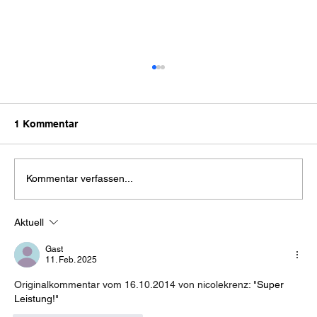
1 Kommentar
Kommentar verfassen...
Aktuell
Langer Lauf im Marathontraining:
Warum Aufteilen nicht dasselbe ist
Gast
11. Feb. 2025
Originalkommentar vom 16.10.2014 von nicolekrenz: "
Super 
Leistung!
" 