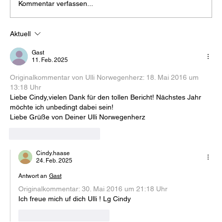
Kommentar verfassen...
Aktuell
Langer Lauf im Marathontraining:
Warum Aufteilen nicht dasselbe ist
Gast
11. Feb. 2025
Originalkommentar von Ulli Norwegenherz: 
18. Mai 2016 um 
13:18 Uhr
Liebe Cindy,vielen Dank für den tollen Bericht! Nächstes Jahr 
möchte ich unbedingt dabei sein!
Liebe Grüße von Deiner Ulli Norwegenherz
Gefällt mir
Antworten
Cindy.haase
24. Feb. 2025
Antwort an
Gast
Originalkommentar: 
30. Mai 2016 um 21:18 Uhr
Ich freue mich uf dich Ulli ! Lg Cindy
Gefällt mir
Antworten