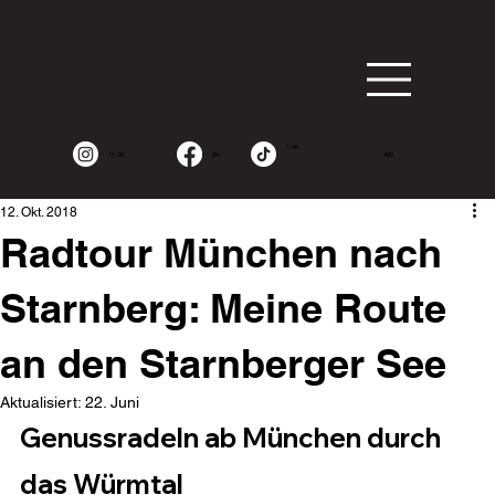
1.9K
15.2K
2K
490
12. Okt. 2018
Radtour München nach
Starnberg: Meine Route
an den Starnberger See
Aktualisiert:
22. Juni
Genussradeln ab München durch 
das Würmtal