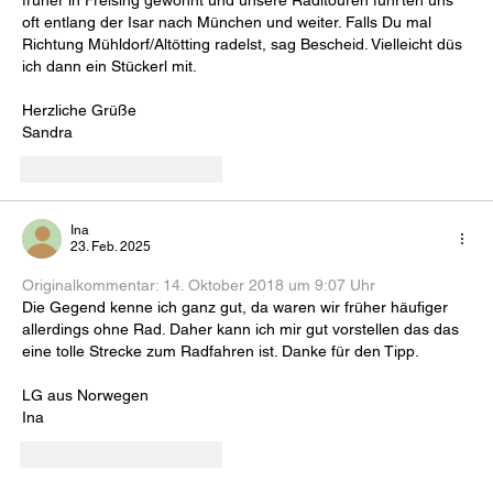
früher in Freising gewohnt und unsere Radltouren führten uns 
oft entlang der Isar nach München und weiter. Falls Du mal 
Richtung Mühldorf/Altötting radelst, sag Bescheid. Vielleicht düs 
ich dann ein Stückerl mit.
Herzliche Grüße
Sandra
Gefällt mir
Antworten
Ina
23. Feb. 2025
Originalkommentar: 
14. Oktober 2018 um 9:07 Uhr
Die Gegend kenne ich ganz gut, da waren wir früher häufiger 
allerdings ohne Rad. Daher kann ich mir gut vorstellen das das 
eine tolle Strecke zum Radfahren ist. Danke für den Tipp.
LG aus Norwegen
Ina
Gefällt mir
Antworten