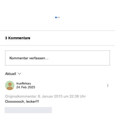
3 Kommentare
Kommentar verfassen...
1 Monat vegan - mein Fazit
Aktuell
trueffelsau
24. Feb. 2025
Originalkommentar: 
8. Januar 2015 um 22:38 Uhr
Oooooooch, lecker!!!
Gefällt mir
Antworten